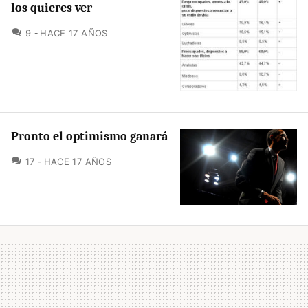
los quieres ver
COMENTARIOS
9
HACE 17 AÑOS
Pronto el optimismo ganará
COMENTARIOS
17
HACE 17 AÑOS