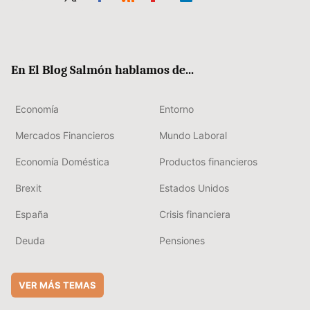
Twit
Fac
RSS
Flip
Link
ter
ebo
boa
edIn
ok
rd
En El Blog Salmón hablamos de...
Economía
Entorno
Mercados Financieros
Mundo Laboral
Economía Doméstica
Productos financieros
Brexit
Estados Unidos
España
Crisis financiera
Deuda
Pensiones
VER MÁS TEMAS