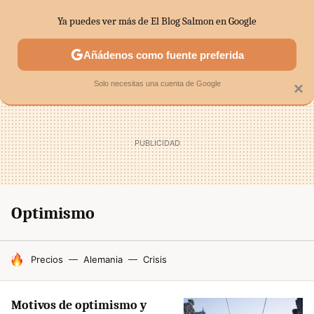
Ya puedes ver más de El Blog Salmon en Google
SECTORES
ECONOMÍA DOMÉSTICA
MERCADOS FINANC
Añádenos como fuente preferida
Solo necesitas una cuenta de Google
×
Optimismo
HOY SE HABLA DE
Precios
Alemania
Crisis
Motivos de optimismo y