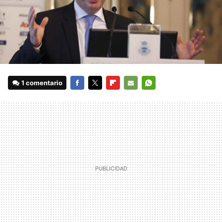
1 comentario
FACEBOOK
TWITTER
FLIPBOARD
E-
WHATSAPP
MAIL