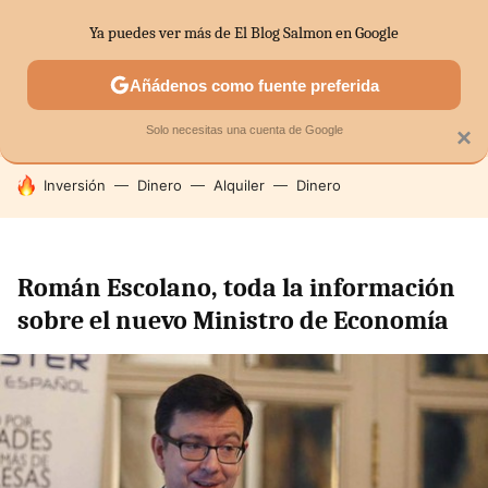
Ya puedes ver más de El Blog Salmon en Google
SECTORES
ECONOMÍA DOMÉSTICA
MERCADOS FINANC
Añádenos como fuente preferida
Solo necesitas una cuenta de Google
×
HOY SE HABLA DE
Inversión
Dinero
Alquiler
Dinero
Román Escolano, toda la información
sobre el nuevo Ministro de Economía