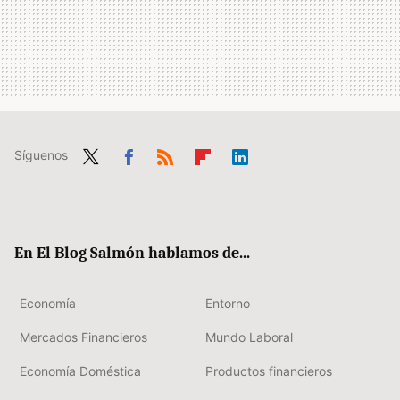
Síguenos
Twit
Fac
RSS
Flip
Link
ter
ebo
boa
edIn
ok
rd
En El Blog Salmón hablamos de...
Economía
Entorno
Mercados Financieros
Mundo Laboral
Economía Doméstica
Productos financieros