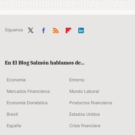
Síguenos
Twit
Fac
RSS
Flip
Link
ter
ebo
boa
edIn
ok
rd
En El Blog Salmón hablamos de...
Economía
Entorno
Mercados Financieros
Mundo Laboral
Economía Doméstica
Productos financieros
Brexit
Estados Unidos
España
Crisis financiera