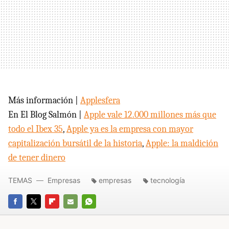
Más información |
Applesfera
En El Blog Salmón |
Apple vale 12.000 millones más que
todo el Ibex 35
,
Apple ya es la empresa con mayor
capitalización bursátil de la historia
,
Apple: la maldición
de tener dinero
TEMAS
Empresas
empresas
tecnología
FACEBOOK
TWITTER
FLIPBOARD
E-
WHATSAPP