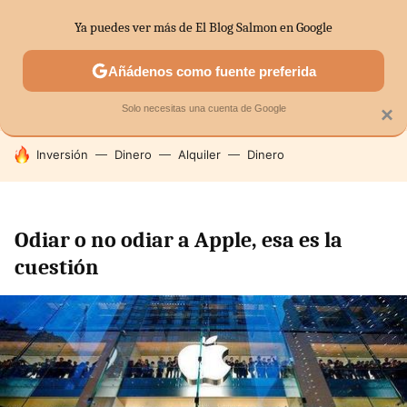
Ya puedes ver más de El Blog Salmon en Google
SECTORES
ECONOMÍA DOMÉSTICA
MERCADOS FINANC
Añádenos como fuente preferida
Solo necesitas una cuenta de Google
×
HOY SE HABLA DE
Inversión
Dinero
Alquiler
Dinero
Odiar o no odiar a Apple, esa es la
cuestión