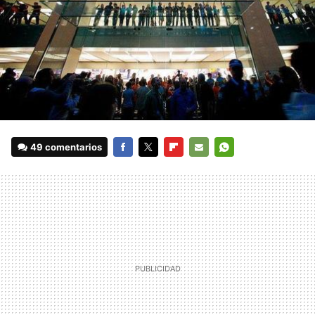
49 comentarios
FACEBOOK
TWITTER
FLIPBOARD
E-
WHATSAPP
MAIL