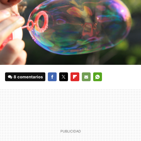
8 comentarios
FACEBOOK
TWITTER
FLIPBOARD
E-
WHATSAPP
MAIL