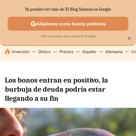
Ya puedes ver más de El Blog Salmon en Google
SECTORES
ECONOMÍA DOMÉSTICA
MERCADOS FINANC
Añádenos como fuente preferida
Solo necesitas una cuenta de Google
×
HOY SE HABLA DE
Inversión
Dinero
Precios
Alquiler
Alemania
Cr
Los bonos entran en positivo, la
burbuja de deuda podría estar
llegando a su fin