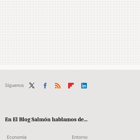
Síguenos
Twit
Fac
RSS
Flip
Link
ter
ebo
boa
edIn
ok
rd
En El Blog Salmón hablamos de...
Economía
Entorno