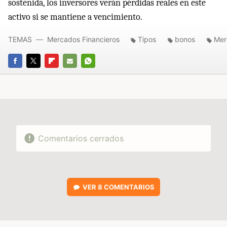
sostenida, los inversores verán pérdidas reales en este
activo si se mantiene a vencimiento.
TEMAS
Mercados Financieros
Tipos
bonos
Mer
FACEBOOK
TWITTER
FLIPBOARD
E-
WHATSAPP
MAIL
Comentarios cerrados
VER
8 COMENTARIOS