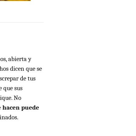
os, abierta y
chos dicen que se
screpar de tus
e que sus
dique. No
ue hacen puede
inados.