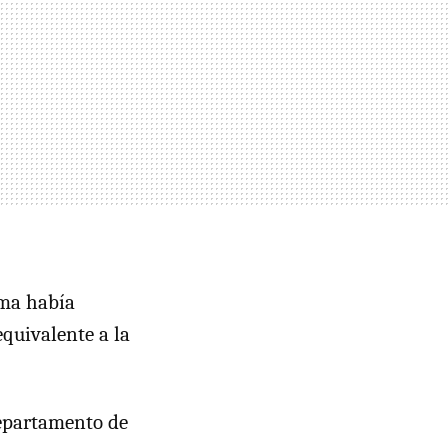
ama había
 equivalente a la
departamento de