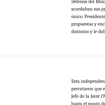
Defensa del Mini
acordaban sus pr
único. President
propuestas y enc
distintas y le da
Esta independenc
percataron que 
Jefe de la
Joint Ch
hasta el punto d