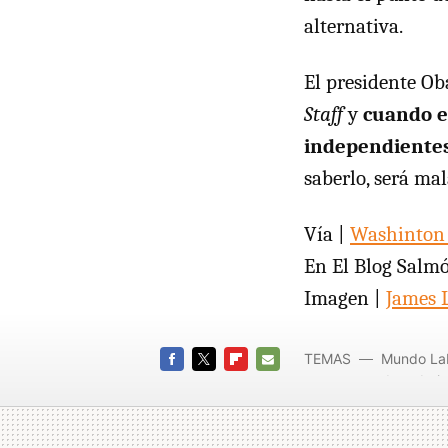
alternativa.
El presidente Ob
Staff
y
cuando e
independientes
saberlo, será ma
Vía |
Washinton 
En El Blog Salm
Imagen |
James L
TEMAS
Mundo La
de trabajo
FACEBOOK
TWITTER
FLIPBOARD
E-
MAIL