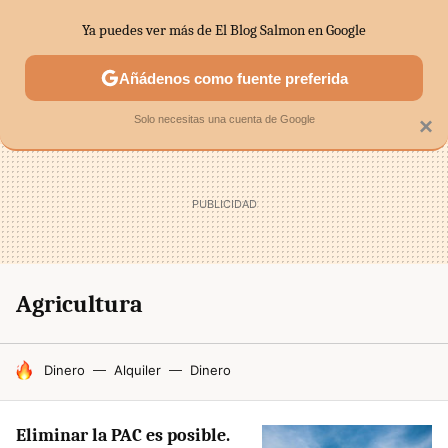
Ya puedes ver más de El Blog Salmon en Google
SECTORES
ECONOMÍA DOMÉSTICA
MERCADOS FINANC
Añádenos como fuente preferida
Solo necesitas una cuenta de Google
×
Agricultura
HOY SE HABLA DE
Dinero
Alquiler
Dinero
Eliminar la PAC es posible.