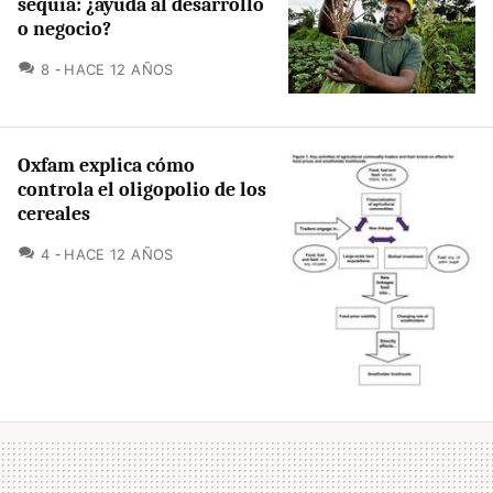
sequía: ¿ayuda al desarrollo
o negocio?
COMENTARIOS
8
HACE 12 AÑOS
Oxfam explica cómo
controla el oligopolio de los
cereales
COMENTARIOS
4
HACE 12 AÑOS