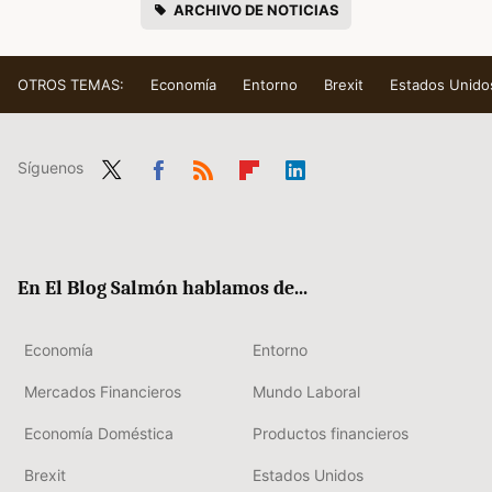
ARCHIVO DE NOTICIAS
OTROS TEMAS:
Economía
Entorno
Brexit
Estados Unido
Síguenos
Twit
Fac
RSS
Flip
Link
ter
ebo
boa
edIn
ok
rd
En El Blog Salmón hablamos de...
Economía
Entorno
Mercados Financieros
Mundo Laboral
Economía Doméstica
Productos financieros
Brexit
Estados Unidos