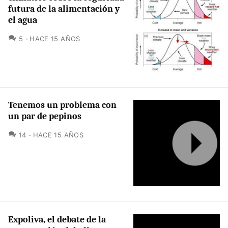
futura de la alimentación y
el agua
COMENTARIOS
5
HACE 15 AÑOS
Tenemos un problema con
un par de pepinos
COMENTARIOS
14
HACE 15 AÑOS
Expoliva, el debate de la