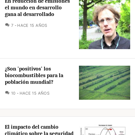
En reducción de emisiones
el mundo en desarrollo
gana al desarrollado
COMENTARIOS
7
HACE 15 AÑOS
¿Son 'positivos' los
biocombustibles para la
población mundial?
COMENTARIOS
10
HACE 15 AÑOS
El impacto del cambio
climático sobre la seguridad