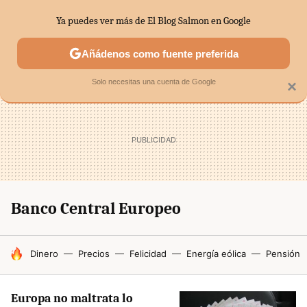
Ya puedes ver más de El Blog Salmon en Google
SECTORES
ECONOMÍA DOMÉSTICA
MERCADOS FINANC
Añádenos como fuente preferida
Solo necesitas una cuenta de Google
×
Banco Central Europeo
HOY SE HABLA DE
Dinero
Precios
Felicidad
Energía eólica
Pensión
Europa no maltrata lo