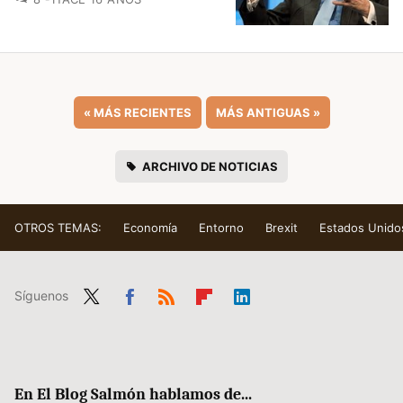
«
MÁS RECIENTES
MÁS ANTIGUAS
»
ARCHIVO DE NOTICIAS
OTROS TEMAS:
Economía
Entorno
Brexit
Estados Unido
Síguenos
Twit
Fac
RSS
Flip
Link
ter
ebo
boa
edIn
ok
rd
En El Blog Salmón hablamos de...