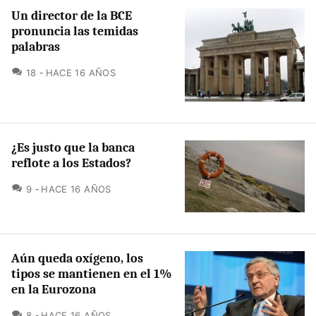
Un director de la BCE
pronuncia las temidas
palabras
COMENTARIOS
18
HACE 16 AÑOS
¿Es justo que la banca
reflote a los Estados?
COMENTARIOS
9
HACE 16 AÑOS
Aún queda oxígeno, los
tipos se mantienen en el 1%
en la Eurozona
COMENTARIOS
8
HACE 16 AÑOS