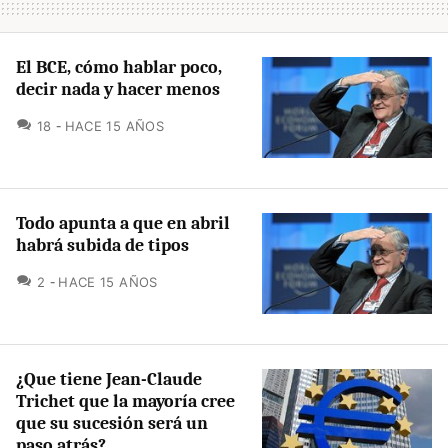
El BCE, cómo hablar poco,
decir nada y hacer menos
COMENTARIOS
18
HACE 15 AÑOS
Todo apunta a que en abril
habrá subida de tipos
COMENTARIOS
2
HACE 15 AÑOS
¿Que tiene Jean-Claude
Trichet que la mayoría cree
que su sucesión será un
paso atrás?