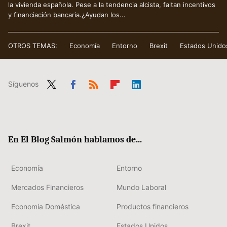
la vivienda española. Pese a la tendencia alcista, faltan incentivos
y financiación bancaria.¿Ayudan los...
OTROS TEMAS:
Economía
Entorno
Brexit
Estados Unido
Síguenos
Twit
Fac
RSS
Flip
Link
ter
ebo
boa
edIn
ok
rd
En El Blog Salmón hablamos de...
Economía
Entorno
Mercados Financieros
Mundo Laboral
Economía Doméstica
Productos financieros
Brexit
Estados Unidos