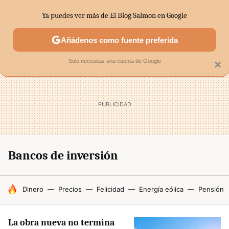
Ya puedes ver más de El Blog Salmon en Google
MENÚ
NUEVO
Añádenos como fuente preferida
SECTORES
ECONOMÍA DOMÉSTICA
MERCADOS FINANC
Solo necesitas una cuenta de Google
×
Bancos de inversión
HOY SE HABLA DE
Dinero
Precios
Felicidad
Energía eólica
Pensión
La obra nueva no termina