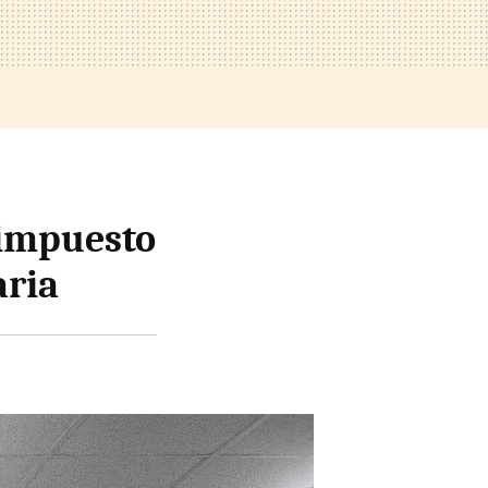
 impuesto
aria