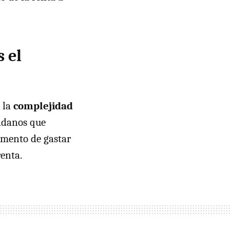
 el
s la
complejidad
dadanos que
omento de gastar
renta.