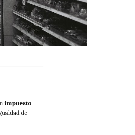
un
impuesto
igualdad de