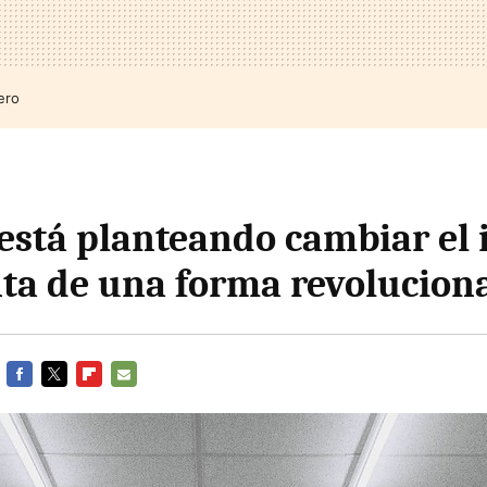
ero
está planteando cambiar el
nta de una forma revolucion
FACEBOOK
TWITTER
FLIPBOARD
E-
MAIL