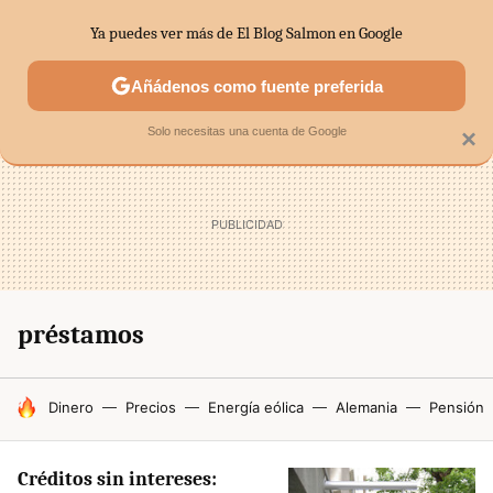
Ya puedes ver más de El Blog Salmon en Google
SECTORES
ECONOMÍA DOMÉSTICA
MERCADOS FINANC
Añádenos como fuente preferida
Solo necesitas una cuenta de Google
×
préstamos
HOY SE HABLA DE
Dinero
Precios
Energía eólica
Alemania
Pensión
Créditos sin intereses: