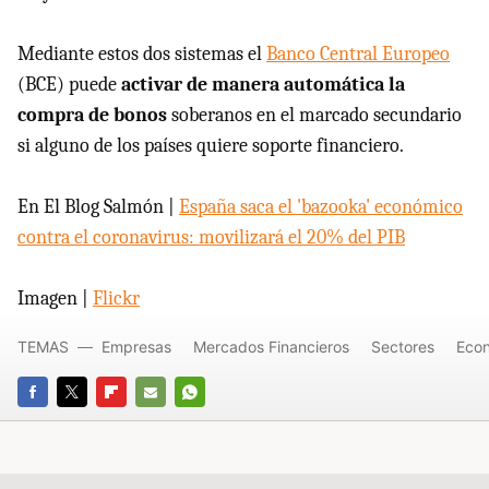
Mediante estos dos sistemas el
Banco Central Europeo
(BCE) puede
activar de manera automática la
compra de bonos
soberanos en el marcado secundario
si alguno de los países quiere soporte financiero.
En El Blog Salmón |
España saca el 'bazooka' económico
contra el coronavirus: movilizará el 20% del PIB
Imagen |
Flickr
TEMAS
Empresas
Mercados Financieros
Sectores
Eco
FACEBOOK
TWITTER
FLIPBOARD
E-
WHATSAPP
MAIL