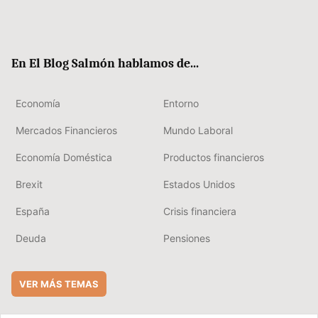
Twit
Fac
RSS
Flip
Link
ter
ebo
boa
edIn
ok
rd
En El Blog Salmón hablamos de...
Economía
Entorno
Mercados Financieros
Mundo Laboral
Economía Doméstica
Productos financieros
Brexit
Estados Unidos
España
Crisis financiera
Deuda
Pensiones
VER MÁS TEMAS