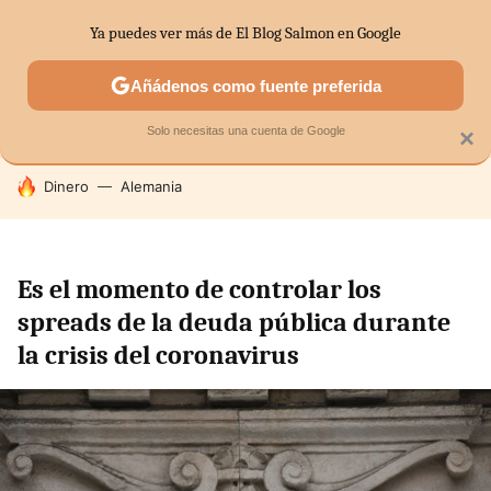
Ya puedes ver más de El Blog Salmon en Google
SECTORES
ECONOMÍA DOMÉSTICA
MERCADOS FINANC
Añádenos como fuente preferida
Solo necesitas una cuenta de Google
×
HOY SE HABLA DE
Dinero
Alemania
Es el momento de controlar los
spreads de la deuda pública durante
la crisis del coronavirus