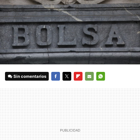
Sin comentarios
FACEBOOK
TWITTER
FLIPBOARD
E-
WHATSAPP
MAIL