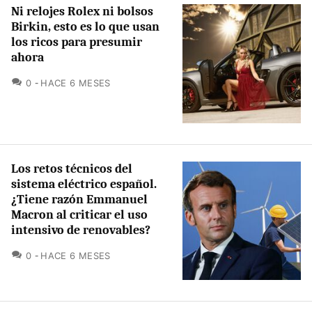
Ni relojes Rolex ni bolsos
Birkin, esto es lo que usan
los ricos para presumir
ahora
COMENTARIOS
0
HACE 6 MESES
Los retos técnicos del
sistema eléctrico español.
¿Tiene razón Emmanuel
Macron al criticar el uso
intensivo de renovables?
COMENTARIOS
0
HACE 6 MESES