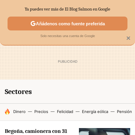
Ya puedes ver más de El Blog Salmon en Google
SECTORES
ECONOMÍA DOMÉSTICA
MERCADOS FINANC
Añádenos como fuente preferida
Solo necesitas una cuenta de Google
×
Sectores
HOY SE HABLA DE
Dinero
Precios
Felicidad
Energía eólica
Pensión
Begoña, camionera con 31