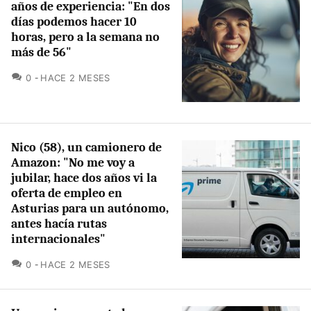
años de experiencia: "En dos
días podemos hacer 10
horas, pero a la semana no
más de 56"
COMENTARIOS
0
HACE 2 MESES
Nico (58), un camionero de
Amazon: "No me voy a
jubilar, hace dos años vi la
oferta de empleo en
Asturias para un autónomo,
antes hacía rutas
internacionales"
COMENTARIOS
0
HACE 2 MESES