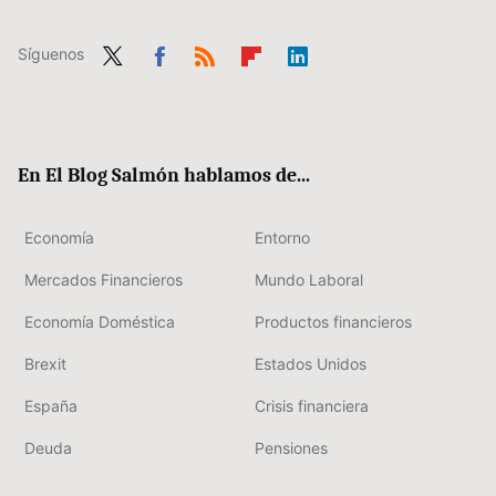
Síguenos
Twit
Fac
RSS
Flip
Link
ter
ebo
boa
edIn
ok
rd
En El Blog Salmón hablamos de...
Economía
Entorno
Mercados Financieros
Mundo Laboral
Economía Doméstica
Productos financieros
Brexit
Estados Unidos
España
Crisis financiera
Deuda
Pensiones