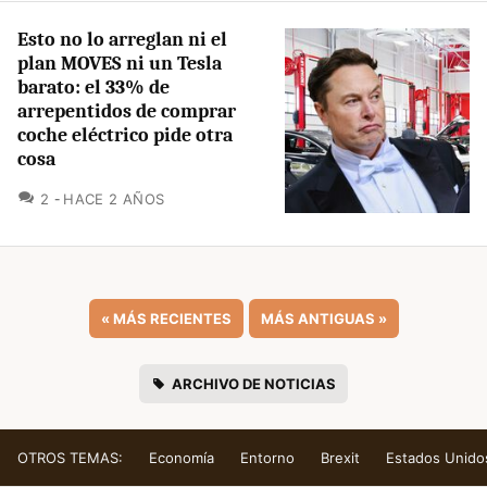
Esto no lo arreglan ni el
plan MOVES ni un Tesla
barato: el 33% de
arrepentidos de comprar
coche eléctrico pide otra
cosa
COMENTARIOS
2
HACE 2 AÑOS
«
MÁS RECIENTES
MÁS ANTIGUAS
»
ARCHIVO DE NOTICIAS
OTROS TEMAS:
Economía
Entorno
Brexit
Estados Unido