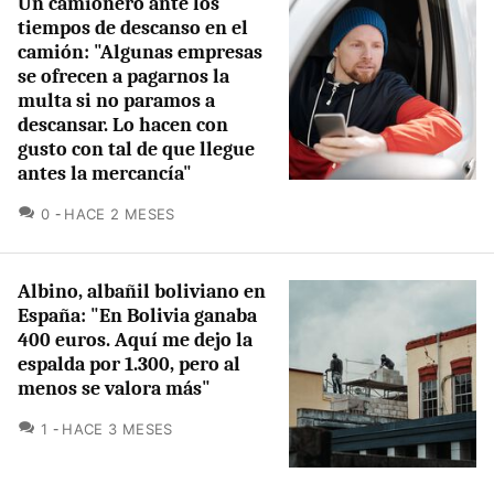
Un camionero ante los
tiempos de descanso en el
camión: "Algunas empresas
se ofrecen a pagarnos la
multa si no paramos a
descansar. Lo hacen con
gusto con tal de que llegue
antes la mercancía"
COMENTARIOS
0
HACE 2 MESES
Albino, albañil boliviano en
España: "En Bolivia ganaba
400 euros. Aquí me dejo la
espalda por 1.300, pero al
menos se valora más"
COMENTARIOS
1
HACE 3 MESES