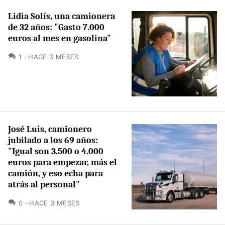
Lidia Solís, una camionera
de 32 años: "Gasto 7.000
euros al mes en gasolina"
COMENTARIOS
1
HACE 3 MESES
José Luis, camionero
jubilado a los 69 años:
"Igual son 3.500 o 4.000
euros para empezar, más el
camión, y eso echa para
atrás al personal"
COMENTARIOS
0
HACE 3 MESES